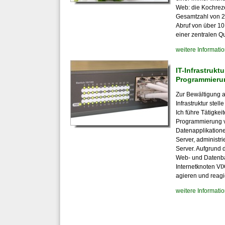
Web: die Kochrez
Gesamtzahl von 2
Abruf von über 10
einer zentralen Q
weitere Informati
IT-Infrastrukt
Programmieru
Zur Bewältigung a
Infrastruktur stel
Ich führe Tätigke
Programmierung 
Datenapplikationen
Server, administr
Server. Aufgrund d
Web- und Datenba
Internetknoten VIX
agieren und reagi
weitere Informati