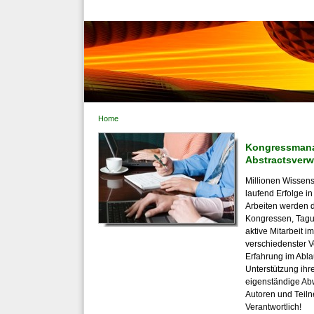
Home
Kongressman
Abstractsverw
Millionen Wissens
laufend Erfolge i
Arbeiten werden d
Kongressen, Tagu
aktive Mitarbeit 
verschiedenster V
Erfahrung im Abla
Unterstützung ihr
eigenständige Ab
Autoren und Teil
Verantwortlich!