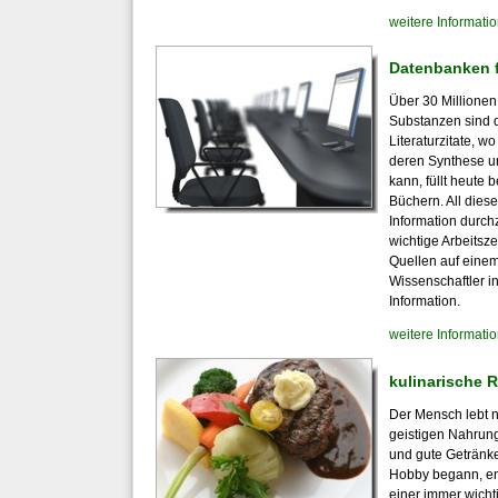
weitere Informati
Datenbanken 
Über 30 Millione
Substanzen sind d
Literaturzitate, w
deren Synthese u
kann, füllt heute 
Büchern. All die
Information durch
wichtige Arbeitsz
Quellen auf einem
Wissenschaftler 
Information.
weitere Informati
kulinarische 
Der Mensch lebt ni
geistigen Nahrung
und gute Getränke
Hobby begann, ent
einer immer wich