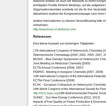
Natürlich erstelle ich auch die Webseite zu ihrem Kongres
wichtigsten Punkte früherer Meetings, auf die aufgeba
Organisationskomitee erarbeite ich die für ihre Veranst
aktualisiere laufend die Kongresshomepage nach ihren
weitere Informationen zu diesem Geschäftszweig bitte i
entnehmen:
http://www.book-of-abstracts.com/
Referenzen
Eine kleine Auswahl von bisherigen Tätigkeiten:
17th International Congress of Heterocyclic Chemistry [1
Österreichische Chemietage [2000, 2002, 2005, 2007, 2
BDSHC - Blue Danube Symposium on Heterocyclic Chemi
Joint Meeting on Medicinal Chemistry [2005]
ECTN Annual Conference [2006, 2007]
FIGIPAS - Meeting in Inorganic Chemistry [2007, 2009]
12th International Congress of the International Federati
ECTN4 Final Conference [2009]
ECHC - European Colloquium on Heterocyclic Chemistry
24th World Congress of the International Society for Fore
http://2011.beps.org/
19th BioEvironmental Polymer Socie
SUNEC - Sun New Energy Conference [2011, 2012]
Impacts of Fuel Quality on Power Production & Environm