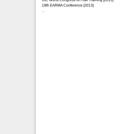
UIC World Congress on Rail Training [2013]
19th EARMA Conference [2013]
...